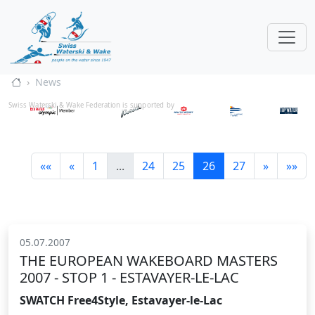
News
Swiss Waterski & Wake Federation is supported by
««
«
1
...
24
25
26
27
»
»»
05.07.2007
THE EUROPEAN WAKEBOARD MASTERS
2007 - STOP 1 - ESTAVAYER-LE-LAC
SWATCH Free4Style, Estavayer-le-Lac