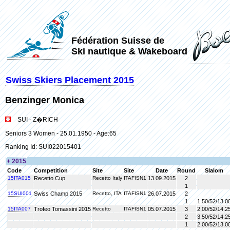
Fédération Suisse de
Ski nautique & Wakeboard
Swiss Skiers Placement 2015
Benzinger Monica
SUI - Z�RICH
Seniors 3 Women - 25.01.1950 - Age:65
Ranking Id: SUI022015401
+ 2015
Code
Competition
Site
Site
Date
Round
Slalom
15ITA015
Recetto Cup
Recetto Italy
ITAFISN1
13.09.2015
2
1
15SUI001
Swiss Champ 2015
Recetto, ITA
ITAFISN1
26.07.2015
2
1
1,50/52/13.0
15ITA007
Trofeo Tomassini 2015
Recetto
ITAFISN1
05.07.2015
3
2,00/52/14.2
2
3,50/52/14.2
1
2,00/52/13.0