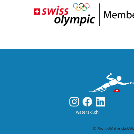
waterski.ch
© SwissWaterski&Wa