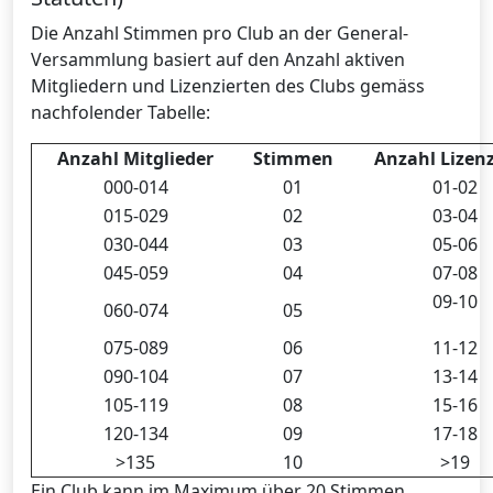
Die Anzahl Stimmen pro Club an der General-
Versammlung basiert auf den Anzahl aktiven
Mitgliedern und Lizenzierten des Clubs gemäss
nachfolender Tabelle:
Anzahl Mitglieder
Stimmen
Anzahl Lizenz
000-014
01
01-02
015-029
02
03-04
030-044
03
05-06
045-059
04
07-08
09-10
060-074
05
075-089
06
11-12
090-104
07
13-14
105-119
08
15-16
120-134
09
17-18
>135
10
>19
Ein Club kann im Maximum über 20 Stimmen