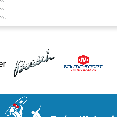
00.-
00.-
00.-