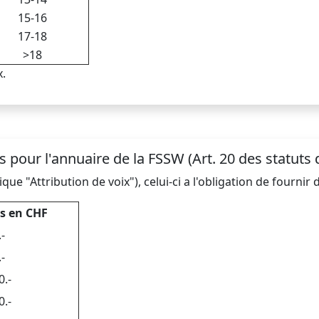
15-16
17-18
>18
x.
 pour l'annuaire de la FSSW (Art. 20 des statuts 
que "Attribution de voix"), celui-ci a l'obligation de fourn
s en CHF
.-
.-
0.-
0.-