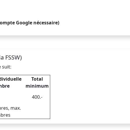
ompte Google nécessaire)
 la FSSW)
 suit:
dividuelle
Total
mbre
minimum
400.-
res, max.
bres