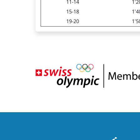
11-14
1'2
15-18
1'4
19-20
1'5