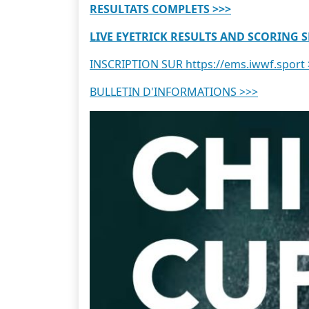
RESULTATS COMPLETS >>>
LIVE EYETRICK RESULTS AND SCORING S
INSCRIPTION SUR https://ems.iwwf.sport
BULLETIN D'INFORMATIONS >>>