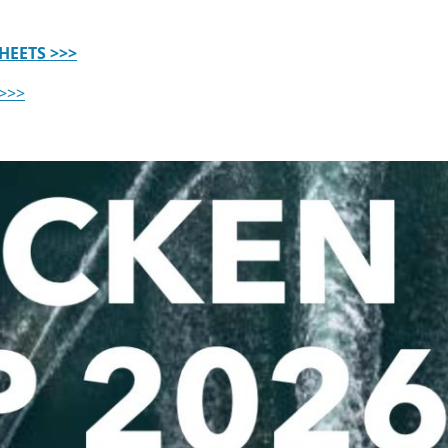
HEETS >>>
 >>>