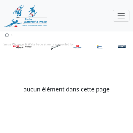
Swiss Waterski & Wake Federation is supported by
aucun élément dans cette page