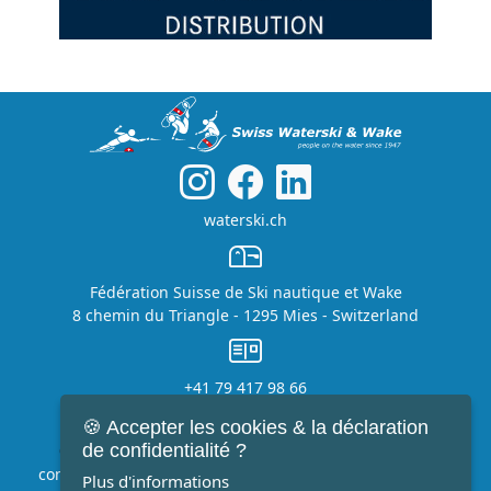
waterski.ch
Fédération Suisse de Ski nautique et Wake
8 chemin du Triangle - 1295 Mies - Switzerland
+41 79 417 98 66
info@waterski.ch
🍪 Accepter les cookies & la déclaration
de confidentialité ?
© SwissWaterski&Wake 1997-2026 -
Déclaration de
confidentialité
&
Directive sur la protection des données
Plus d'informations