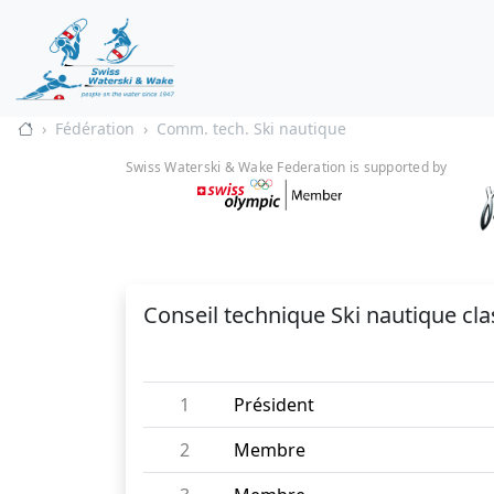
Fédération
Comm. tech. Ski nautique
Swiss Waterski & Wake Federation is supported by
Conseil technique Ski nautique cl
1
Président
2
Membre