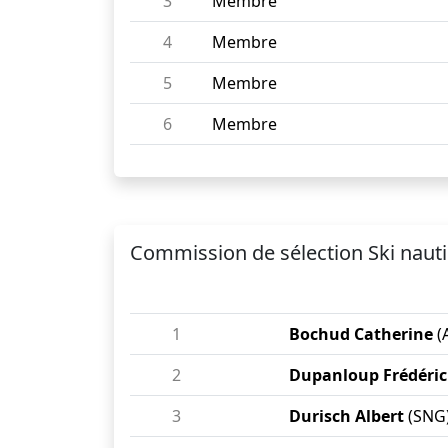
3
Membre
4
Membre
5
Membre
6
Membre
Commission de sélection Ski nauti
1
Bochud Catherine
(
2
Dupanloup Frédéric
3
Durisch Albert
(SNG